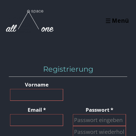
↓
Zum
Menü
Inhalt
MENÜ
Registrierung
Vorname
Email
*
Passwort
*