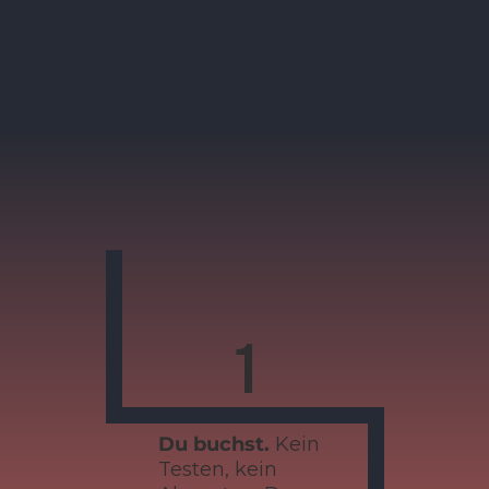
1
Du buchst.
Kein
Testen, kein