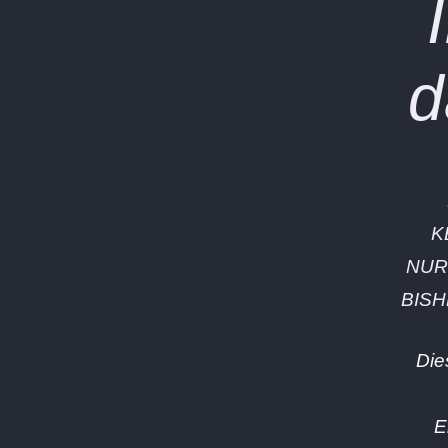
d
K
NUR
BIS
Die
E