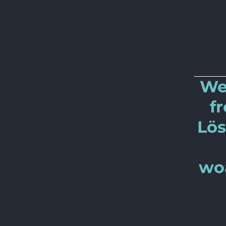
We
f
Lös
wo
Ich