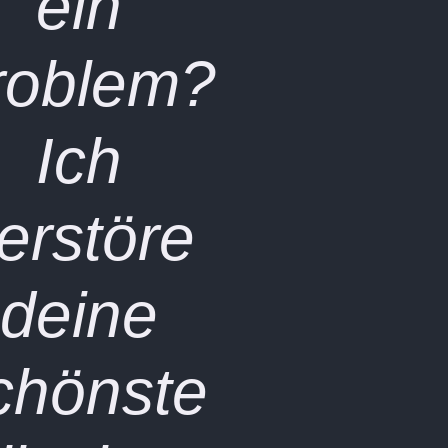
ein
roblem?
Ich
erstöre
deine
chönste