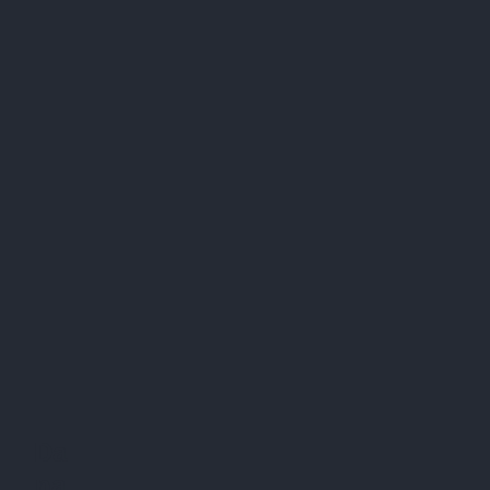
Da
na