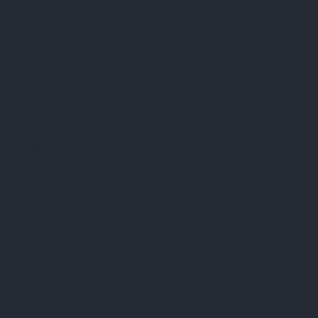
w
üs
st
es
t
du
es
ni
ch
t.