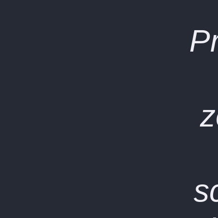
P
z
s